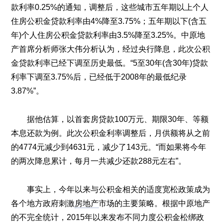
款利率0.25%的通知，调整后，这些城市五年期以上个人
住房公积金贷款利率由4%降至3.75%；五年期以下(含五
年)个人住房公积金贷款利率由3.5%降至3.25%。中原地
产首席分析师张大伟分析认为，经过央行降息，此次公积
金贷款利率已经下调至历史最低。“5至30年(含30年)贷款
利率下调至3.75%后，已经低于2008年的最低纪录
3.87%”。
据他估算，以首套房贷款100万元、期限30年、等额
本息还款为例。此次公积金利率调整后，月供额将从之前
的4774元减少到4631元，减少了143元。“而如果将今年
的两次降息累计，每月一共减少还款288元左右”。
事实上，今年以来与公积金相关的适度宽松政策成为
各个地方政府刺激
房地产
市场的主要策略。根据中原地产
的不完全统计，2015年以来发布不同力度公积金松绑政