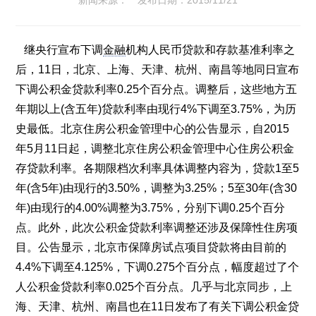
新闻来源： 发布日期：2015/11/21
继央行宣布下调
金融
机构人民币贷款和存款基准利率之
后，11日，北京、上海、天津、杭州、南昌等地同日宣布
下调公积金贷款利率0.25个百分点。调整后，这些地方五
年期以上(含五年)贷款利率由现行4%下调至3.75%，为历
史最低。北京住房公积金管理中心的公告显示，自2015
年5月11日起，调整北京住房公积金管理中心住房公积金
存贷款利率。各期限档次利率具体调整内容为，贷款1至5
年(含5年)由现行的3.50%，调整为3.25%；5至30年(含30
年)由现行的4.00%调整为3.75%，分别下调0.25个百分
点。此外，此次公积金贷款利率调整还涉及保障性住房项
目。公告显示，北京市保障房试点项目贷款将由目前的
4.4%下调至4.125%，下调0.275个百分点，幅度超过了个
人公积金贷款利率0.025个百分点。几乎与北京同步，上
海、天津、杭州、南昌也在11日发布了有关下调公积金贷