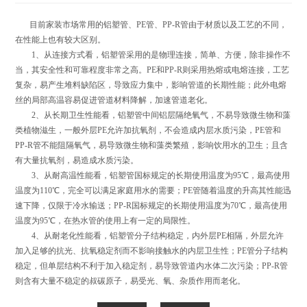
目前家装市场常用的铝塑管、PE管、PP-R管由于材质以及工艺的不同，
在性能上也有较大区别。
1、从连接方式看，铝塑管采用的是物理连接，简单、方便，除非操作不
当，其安全性和可靠程度非常之高。PE和PP-R则采用热熔或电熔连接，工艺
复杂，易产生堆料缺陷区，导致应力集中，影响管道的长期性能；此外电熔
丝的局部高温容易促进管道材料降解，加速管道老化。
2、从长期卫生性能看，铝塑管中间铝层隔绝氧气，不易导致微生物和藻
类植物滋生，一般外层PE允许加抗氧剂，不会造成内层水质污染，PE管和
PP-R管不能阻隔氧气，易导致微生物和藻类繁殖，影响饮用水的卫生；且含
有大量抗氧剂，易造成水质污染。
3、从耐高温性能看，铝塑管国标规定的长期使用温度为95℃，最高使用
温度为110℃，完全可以满足家庭用水的需要；PE管随着温度的升高其性能迅
速下降，仅限于冷水输送；PP-R国标规定的长期使用温度为70℃，最高使用
温度为95℃，在热水管的使用上有一定的局限性。
4、从耐老化性能看，铝塑管分子结构稳定，内外层PE相隔，外层允许
加入足够的抗光、抗氧稳定剂而不影响接触水的内层卫生性；PE管分子结构
稳定，但单层结构不利于加入稳定剂，易导致管道内水体二次污染；PP-R管
则含有大量不稳定的叔碳原子，易受光、氧、杂质作用而老化。